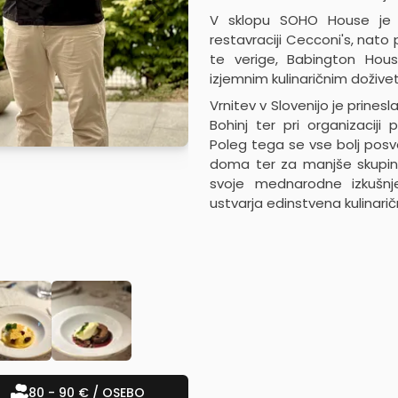
V sklopu SOHO House je D
restavraciji Cecconi's, nat
te verige, Babington Hous
izjemnim kulinaričnim doživet
Vrnitev v Slovenijo je prinesl
Bohinj ter pri organizaciji
Poleg tega se vse bolj pos
doma ter za manjše skupine
svoje mednarodne izkušnje
ustvarja edinstvena kulinarič
80 - 90 € / OSEBO