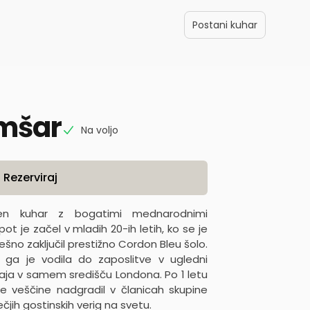
Postani kuhar
mšar
Na voljo
Rezerviraj
en kuhar z bogatimi mednarodnimi
pot je začel v mladih 20-ih letih, ko se je
pešno zaključil prestižno Cordon Bleu šolo.
 ga je vodila do zaposlitve v ugledni
nahaja v samem središču Londona. Po 1 letu
ke veščine nadgradil v članicah skupine
jih gostinskih verig na svetu.