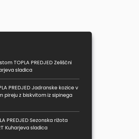
estom TOPLA PREDJED Zeliščni
rjeva sladica
PLA PREDJED Jadranske kozice v
pireju z biskvitom iz sipinega
A PREDJED Sezonska rižota
RT Kuharjeva sladica