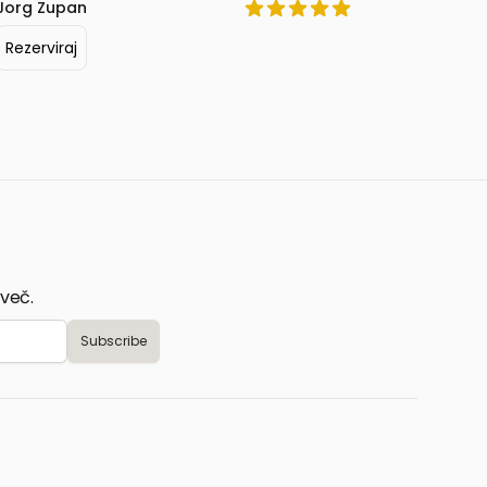
Jorg Zupan
Zala Pung
Rezerviraj
Rezervir
 več.
Subscribe