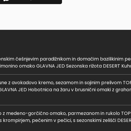
nskim češnjevim paradižnikom in domačim bazilikinim p
 limonino omako GLAVNA JED Sezonska rižota DESERT Kuha
une z avokadovo kremo, sezamom in sojinim prelivom TO
GLAVNA JED Hobotnica na žaru v brusnični omaki z grahom 
 z medeno-gorčično omako, parmezanom in rukolo TOPL
 s krompirjem, pečenim v pečici, s sezonskimi zelišči DESE