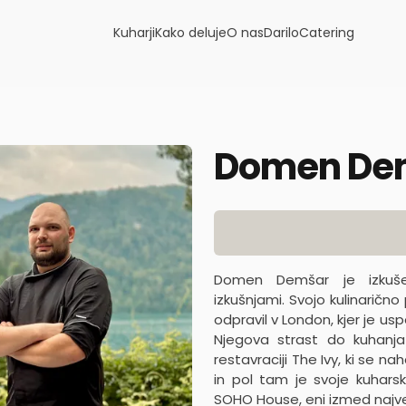
Kuharji
Kako deluje
O nas
Darilo
Catering
Domen De
Product information
Domen Demšar je izkuš
izkušnjami. Svojo kulinarično 
odpravil v London, kjer je us
Njegova strast do kuhanja
restavraciji The Ivy, ki se 
in pol tam je svoje kuhars
SOHO House, eni izmed največ