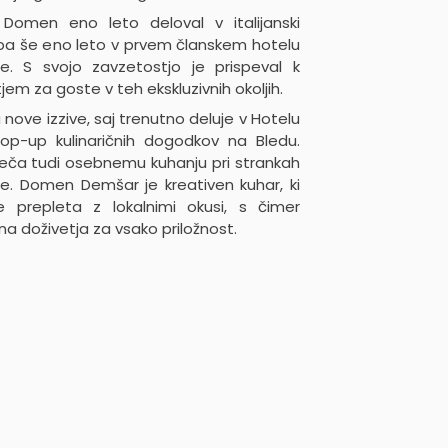
omen eno leto deloval v italijanski
o pa še eno leto v prvem članskem hotelu
e. S svojo zavzetostjo je prispeval k
jem za goste v teh ekskluzivnih okoljih.
a nove izzive, saj trenutno deluje v Hotelu
 pop-up kulinaričnih dogodkov na Bledu.
veča tudi osebnemu kuhanju pri strankah
. Domen Demšar je kreativen kuhar, ki
 prepleta z lokalnimi okusi, s čimer
na doživetja za vsako priložnost.