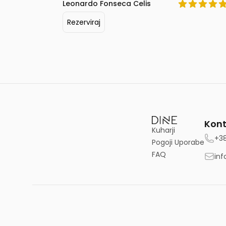
Leonardo Fonseca Celis
Rezerviraj
Kont
Kuharji
+3
Pogoji Uporabe
FAQ
inf