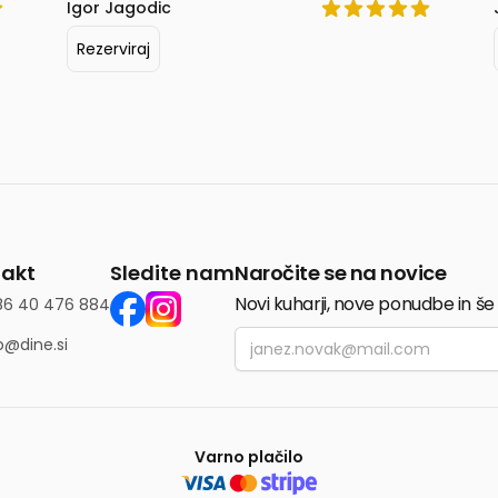
Igor Jagodic
Rezerviraj
akt
Sledite nam
Naročite se na novice
Novi kuharji, nove ponudbe in še
86 40 476 884
Email
o@dine.si
Varno plačilo