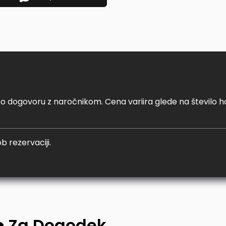
n po dogovoru z naročnikom. Cena variira glede na število h
b rezervaciji.
e
Za Dogodek