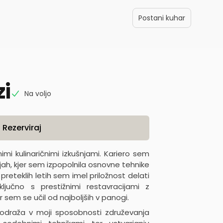
Postani kuhar
zi
Na voljo
Rezerviraj
mi kulinaričnimi izkušnjami. Kariero sem
jah, kjer sem izpopolnila osnovne tehnike
 preteklih letih sem imel priložnost delati
vključno s prestižnimi restavracijami z
r sem se učil od najboljših v panogi.
odraža v moji sposobnosti združevanja