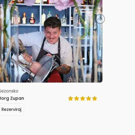
Sezonsko
Lokalno
Jorg Zupan
Zala Pung
Rezerviraj
Rezervir