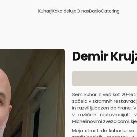
Kuharji
Kako deluje
O nas
Darilo
Catering
Demir Kruj
Product information
Sem kuhar z več kot 20-letni
začela v skromnih restavraci
in razvil ljubezen do hrane. V
v različnih restavracijah, 
Michelinovimi zvezdicami, kje
Moja strast do kuhanja se 