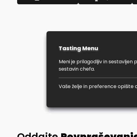
Tasting Menu
Meni je prilagodljiv in sestavlje
sestavin chefa.
Vaše želje in preference opišite o
Oddajte
Povpraševanj