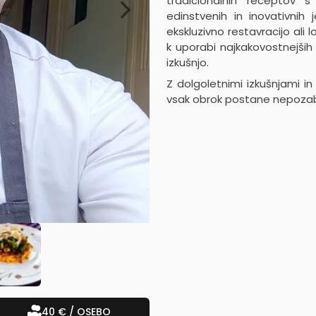
tradicionalnih receptov s
edinstvenih in inovativnih
ekskluzivno restavracijo ali
k uporabi najkakovostnejši
izkušnjo.
Z dolgoletnimi izkušnjami i
vsak obrok postane nepozabn
40 € / OSEBO