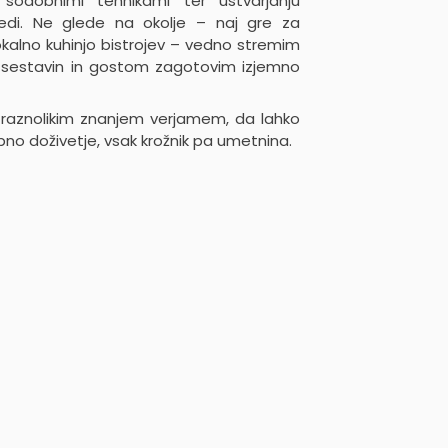
 sodobnimi tehnikami ter ustvarjanju
 jedi. Ne glede na okolje – naj gre za
 lokalno kuhinjo bistrojev – vedno stremim
h sestavin in gostom zagotovim izjemno
n raznolikim znanjem verjamem, da lahko
o doživetje, vsak krožnik pa umetnina.