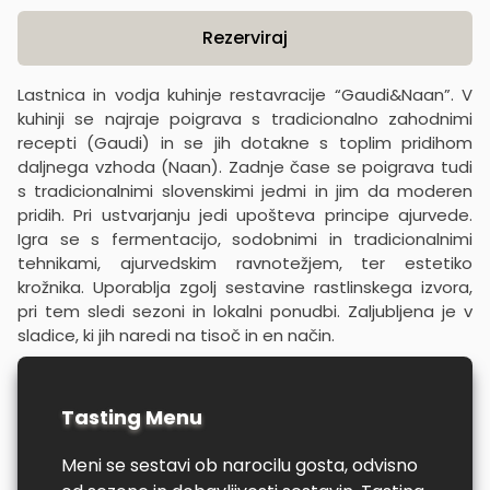
Product information
Rezerviraj
Lastnica in vodja kuhinje restavracije “Gaudi&Naan”. V
kuhinji se najraje poigrava s tradicionalno zahodnimi
recepti (Gaudi) in se jih dotakne s toplim pridihom
daljnega vzhoda (Naan). Zadnje čase se poigrava tudi
s tradicionalnimi slovenskimi jedmi in jim da moderen
pridih. Pri ustvarjanju jedi upošteva principe ajurvede.
Igra se s fermentacijo, sodobnimi in tradicionalnimi
tehnikami, ajurvedskim ravnotežjem, ter estetiko
krožnika. Uporablja zgolj sestavine rastlinskega izvora,
pri tem sledi sezoni in lokalni ponudbi. Zaljubljena je v
sladice, ki jih naredi na tisoč in en način.
Tasting Menu
Meni se sestavi ob narocilu gosta, odvisno