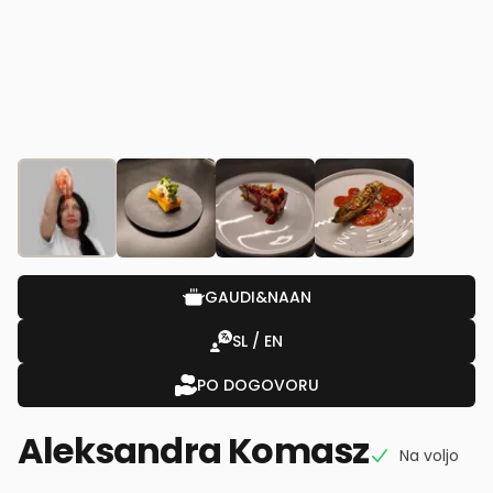
GAUDI&NAAN
SL / EN
PO DOGOVORU
Aleksandra Komasz
Na voljo