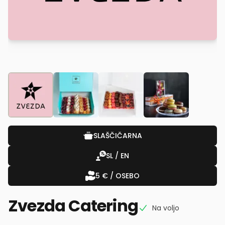
SLAŠČIČARNA
SL / EN
5 € / OSEBO
Zvezda Catering
Na voljo