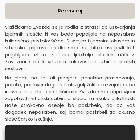
Product information
Rezerviraj
Slaščičarna Zvezda se je rodila iz strasti do ustvarjanja
izjemnih slaščic, ki vas bodo popeljale na nepozabno
kulinarično pustolovščino. S svojim izjemnim okusom in
vrhunsko pripravo sladic smo se hitro uveljavili kot
priljubljena izbira za vse ljubitelje sladkih užitkov.
Zavezani smo k vrhunski kakovosti in izbiri najboljših
sestavin.
Ne glede na to, ali prirejate posebno praznovanje,
poroko, poslovni dogodek ali zgolj želite razvajati sebe
in svoje najbližje, pri slaščičarni Zvezda smo pripravljeni
zagotoviti vrhunski catering sladic za vsako priložnost.
Naše strokovno osebje bo poskrbelo, da bo vaš
dogodek nepozaben, saj bomo poskrbeli za okusno
slaščičarsko izkušnjo.