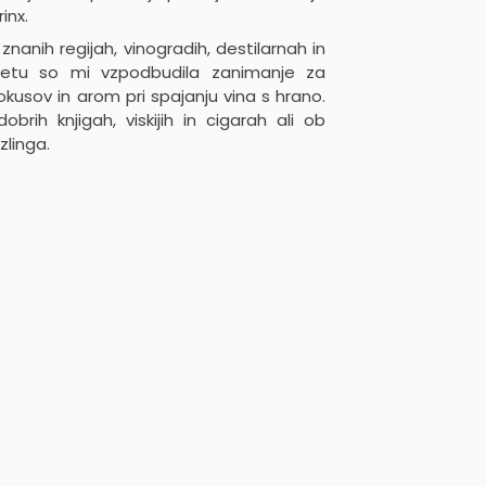
inx.
nanih regijah, vinogradih, destilarnah in
vetu so mi vzpodbudila zanimanje za
okusov in arom pri spajanju vina s hrano.
brih knjigah, viskijih in cigarah ali ob
zlinga.