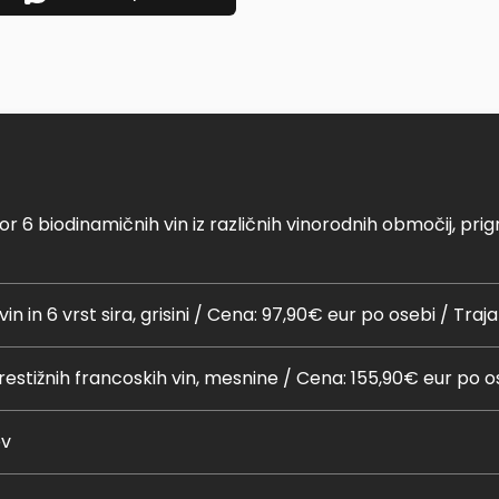
r 6 biodinamičnih vin iz različnih vinorodnih območij, prig
 vin in 6 vrst sira, grisini / Cena: 97,90€ eur po osebi / Traj
prestižnih francoskih vin, mesnine / Cena: 155,90€ eur po o
ev