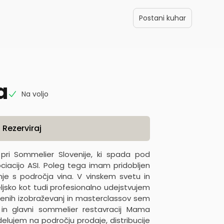
Postani kuhar
a
Na voljo
Rezerviraj
ri Sommelier Slovenije, ki spada pod
iacijo ASI. Poleg tega imam pridobljen
nje s področja vina. V vinskem svetu in
iteljsko kot tudi profesionalno udejstvujem
vljenih izobraževanj in masterclassov sem
a in glavni sommelier restavracij Mama
 delujem na področju prodaje, distribucije