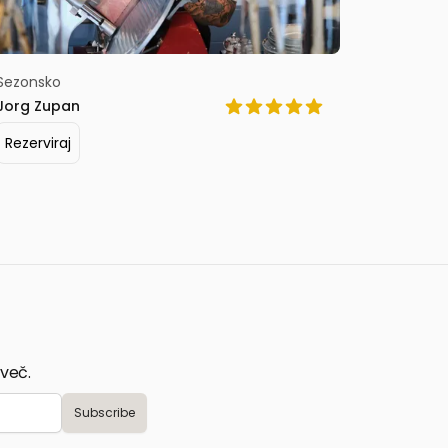
Sezonsko
Lokalno
Jorg Zupan
Zala Pung
Rezerviraj
Rezervir
 več.
Subscribe