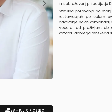
in izobraževanj pri podjetju Dr
Številna potovanja po manj z
restavracijah po celem s
odkrivanje novih kombinacij 
Večere rad preživljam ob do
kozarcu dobrega renskega ri
28 - 155 € / OSEBO