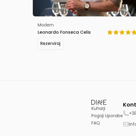
Modern
Leonardo Fonseca Celis
Rezerviraj
Kont
Kuharji
+3
Pogoji Uporabe
FAQ
inf