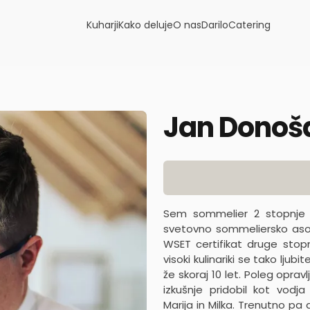
Kuharji
Kako deluje
O nas
Darilo
Catering
Jan Donoš
Product information
Sem sommelier 2 stopnje p
svetovno sommeliersko asoc
WSET certifikat druge stop
visoki kulinariki se tako ljub
že skoraj 10 let. Poleg opra
izkušnje pridobil kot vodj
Marija in Milka. Trenutno pa