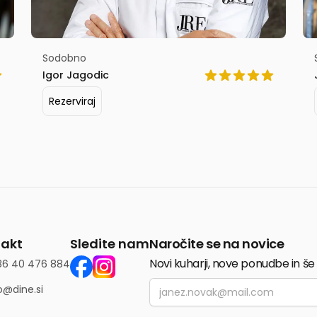
Sodobno
Igor Jagodic
Rezerviraj
akt
Sledite nam
Naročite se na novice
Novi kuharji, nove ponudbe in še
86 40 476 884
Email
o@dine.si