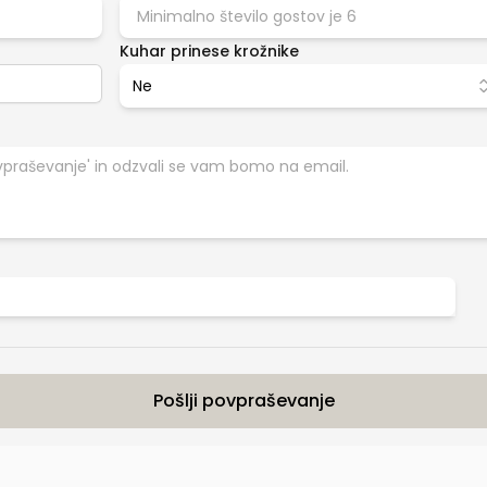
Kuhar prinese krožnike
Ne
Pošlji povpraševanje