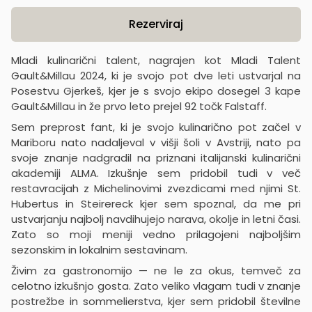
Product information
Rezerviraj
Mladi kulinarični talent, nagrajen kot Mladi Talent
Gault&Millau 2024, ki je svojo pot dve leti ustvarjal na
Posestvu Gjerkeš, kjer je s svojo ekipo dosegel 3 kape
Gault&Millau in že prvo leto prejel 92 točk Falstaff.
Sem preprost fant, ki je svojo kulinarično pot začel v
Mariboru nato nadaljeval v višji šoli v Avstriji, nato pa
svoje znanje nadgradil na priznani italijanski kulinarični
akademiji ALMA. Izkušnje sem pridobil tudi v več
restavracijah z Michelinovimi zvezdicami med njimi St.
Hubertus in Steirereck kjer sem spoznal, da me pri
ustvarjanju najbolj navdihujejo narava, okolje in letni časi.
Zato so moji meniji vedno prilagojeni najboljšim
sezonskim in lokalnim sestavinam.
Živim za gastronomijo — ne le za okus, temveč za
celotno izkušnjo gosta. Zato veliko vlagam tudi v znanje
postrežbe in sommelierstva, kjer sem pridobil številne