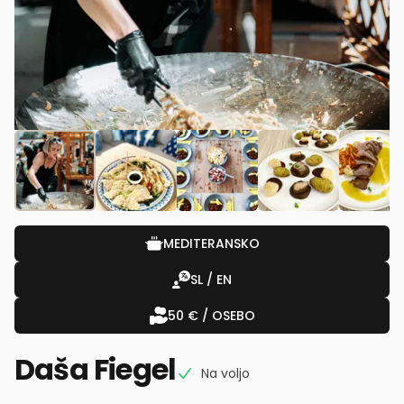
MEDITERANSKO
SL / EN
50 € / OSEBO
Daša Fiegel
Na voljo