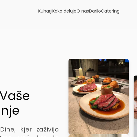
Kuharji
Kako deluje
O nas
Darilo
Catering
 Vaše
anje
ne, kjer zaživijo