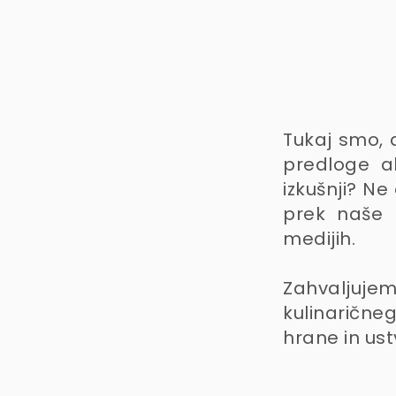
Tukaj smo, 
predloge ali
izkušnji? Ne
prek naše 
medijih.
Zahvaljuje
kulinaričneg
hrane in ust