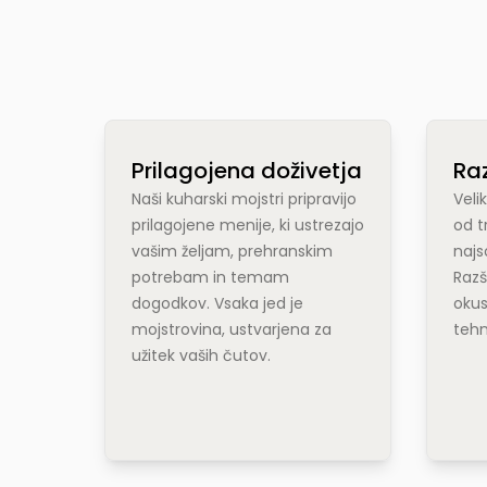
Prilagojena doživetja
Raz
Naši kuharski mojstri pripravijo
Veli
prilagojene menije, ki ustrezajo
od t
vašim željam, prehranskim
najs
potrebam in temam
Razš
dogodkov. Vsaka jed je
okus
mojstrovina, ustvarjena za
tehn
užitek vaših čutov.