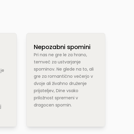
Nepozabni spomini
Pri nas ne gre le za hrano,
temveč za ustvarjanje
spominov. Ne glede na to, ali
 je
gre za romantično večerjo v
dvoje ali živahno druženje
prijateljev, Dine vsako
priložnost spremeni v
dragocen spomin.
j