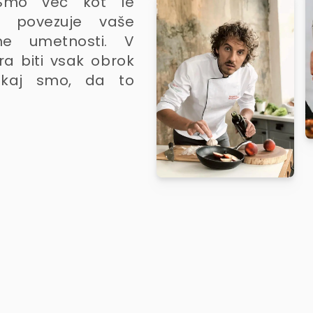
. Smo več kot le
i povezuje vaše
ne umetnosti. V
a biti vsak obrok
tukaj smo, da to