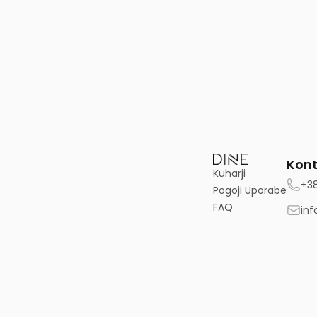
Kont
Kuharji
+3
Pogoji Uporabe
FAQ
inf