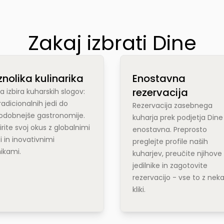
Zakaj izbrati Dine
nolika kulinarika
Enostavna
rezervacija
ka izbira kuharskih slogov:
radicionalnih jedi do
Rezervacija zasebnega
odobnejše gastronomije.
kuharja prek podjetja Dine
irite svoj okus z globalnimi
enostavna. Preprosto
i in inovativnimi
preglejte profile naših
ikami.
kuharjev, preučite njihove
jedilnike in zagotovite
rezervacijo - vse to z neka
kliki.