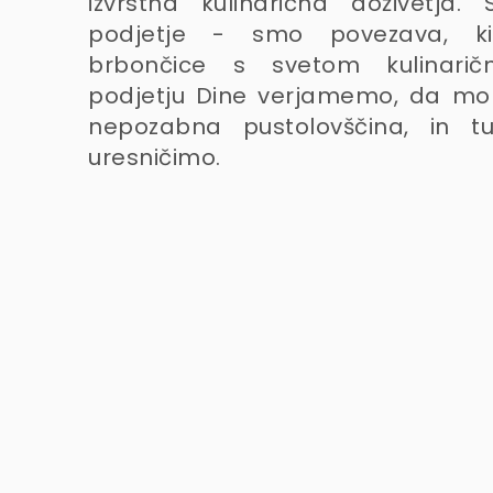
izvrstna kulinarična doživetja
podjetje - smo povezava, k
brbončice s svetom kulinarič
podjetju Dine verjamemo, da mor
nepozabna pustolovščina, in 
uresničimo.