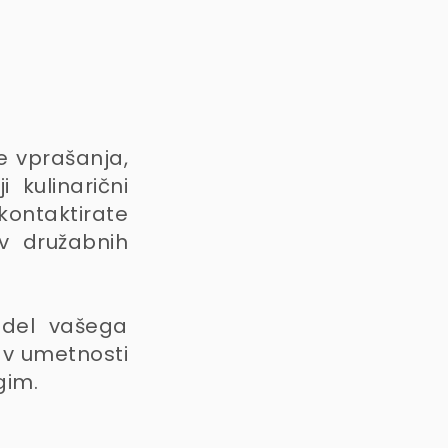
e vprašanja,
 kulinarični
 kontaktirate
v družabnih
 del vašega
u v umetnosti
gim.