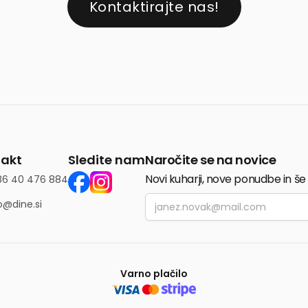
Kontaktirajte nas!
akt
Sledite nam
Naročite se na novice
Novi kuharji, nove ponudbe in še
86 40 476 884
Email
o@dine.si
Varno plačilo